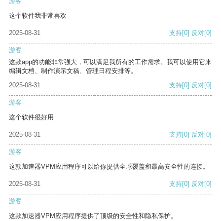
游客
这个软件我非常喜欢
2025-08-31
支持
[0]
反对
[0]
游客
这款app的功能非常强大，可以满足我所有的工作需求。我可以使用它来
编辑文档、制作演示文稿、管理日程安排等。
2025-08-31
支持
[0]
反对
[0]
游客
这个软件很好用
2025-08-31
支持
[0]
反对
[0]
游客
这款加速器VPM应用程序可以给你提供全球覆盖和最高安全性的连接。
2025-08-31
支持
[0]
反对
[0]
游客
这款加速器VPM应用程序提供了顶级的安全性和隐私保护。