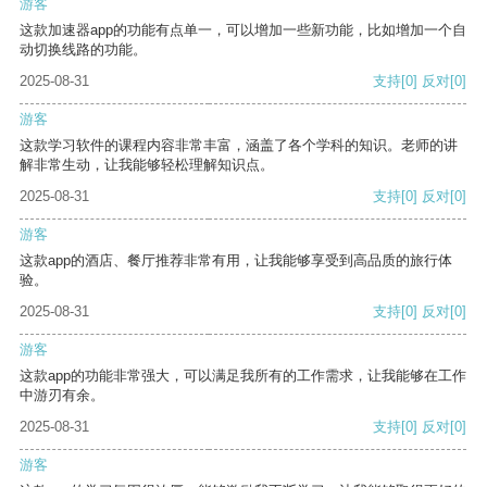
游客
这款加速器app的功能有点单一，可以增加一些新功能，比如增加一个自
动切换线路的功能。
2025-08-31
支持
[0]
反对
[0]
游客
这款学习软件的课程内容非常丰富，涵盖了各个学科的知识。老师的讲
解非常生动，让我能够轻松理解知识点。
2025-08-31
支持
[0]
反对
[0]
游客
这款app的酒店、餐厅推荐非常有用，让我能够享受到高品质的旅行体
验。
2025-08-31
支持
[0]
反对
[0]
游客
这款app的功能非常强大，可以满足我所有的工作需求，让我能够在工作
中游刃有余。
2025-08-31
支持
[0]
反对
[0]
游客