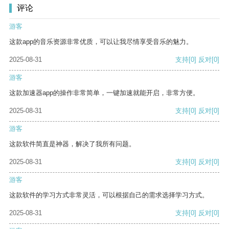
评论
游客
这款app的音乐资源非常优质，可以让我尽情享受音乐的魅力。
2025-08-31
支持
[0]
反对
[0]
游客
这款加速器app的操作非常简单，一键加速就能开启，非常方便。
2025-08-31
支持
[0]
反对
[0]
游客
这款软件简直是神器，解决了我所有问题。
2025-08-31
支持
[0]
反对
[0]
游客
这款软件的学习方式非常灵活，可以根据自己的需求选择学习方式。
2025-08-31
支持
[0]
反对
[0]