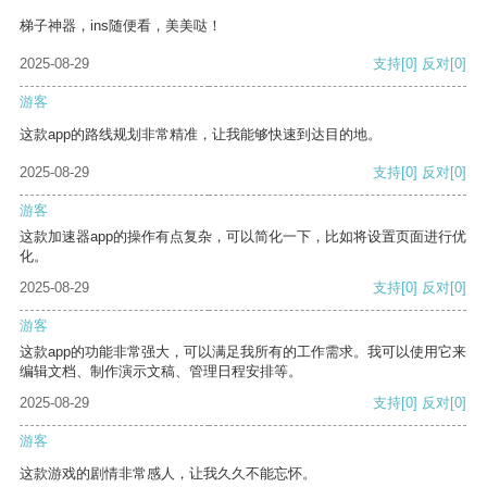
梯子神器，ins随便看，美美哒！
2025-08-29
支持
[0]
反对
[0]
游客
这款app的路线规划非常精准，让我能够快速到达目的地。
2025-08-29
支持
[0]
反对
[0]
游客
这款加速器app的操作有点复杂，可以简化一下，比如将设置页面进行优
化。
2025-08-29
支持
[0]
反对
[0]
游客
这款app的功能非常强大，可以满足我所有的工作需求。我可以使用它来
编辑文档、制作演示文稿、管理日程安排等。
2025-08-29
支持
[0]
反对
[0]
游客
这款游戏的剧情非常感人，让我久久不能忘怀。