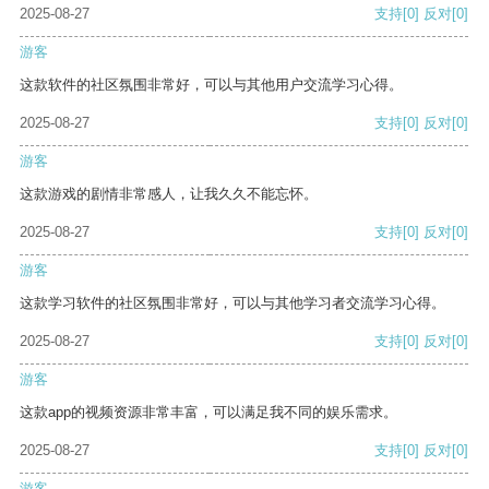
2025-08-27
支持
[0]
反对
[0]
游客
这款软件的社区氛围非常好，可以与其他用户交流学习心得。
2025-08-27
支持
[0]
反对
[0]
游客
这款游戏的剧情非常感人，让我久久不能忘怀。
2025-08-27
支持
[0]
反对
[0]
游客
这款学习软件的社区氛围非常好，可以与其他学习者交流学习心得。
2025-08-27
支持
[0]
反对
[0]
游客
这款app的视频资源非常丰富，可以满足我不同的娱乐需求。
2025-08-27
支持
[0]
反对
[0]
游客