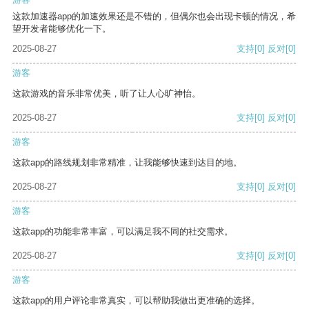
这款加速器app的加速效果还是不错的，但偶尔也会出现卡顿的情况，希
望开发者能够优化一下。
2025-08-27
支持
[0]
反对
[0]
游客
这款游戏的音乐非常优美，听了让人心旷神怡。
2025-08-27
支持
[0]
反对
[0]
游客
这款app的路线规划非常精准，让我能够快速到达目的地。
2025-08-27
支持
[0]
反对
[0]
游客
这款app的功能非常丰富，可以满足我不同的社交需求。
2025-08-27
支持
[0]
反对
[0]
游客
这款app的用户评论非常真实，可以帮助我做出更准确的选择。