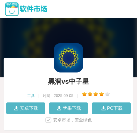
黑洞vs中子星
工具
|
时间：2025-09-05
|
安卓下载
苹果下载
PC下载
安卓市场，安全绿色