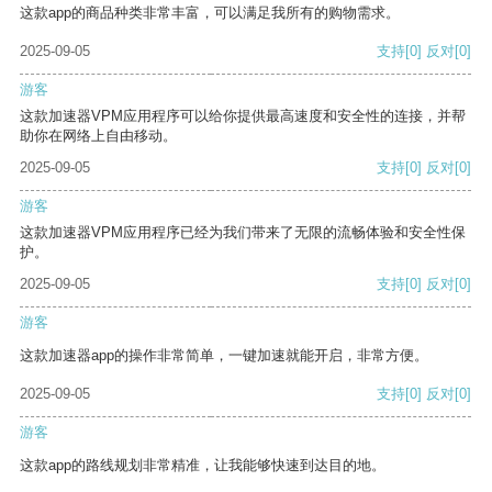
这款app的商品种类非常丰富，可以满足我所有的购物需求。
2025-09-05
支持
[0]
反对
[0]
游客
这款加速器VPM应用程序可以给你提供最高速度和安全性的连接，并帮
助你在网络上自由移动。
2025-09-05
支持
[0]
反对
[0]
游客
这款加速器VPM应用程序已经为我们带来了无限的流畅体验和安全性保
护。
2025-09-05
支持
[0]
反对
[0]
游客
这款加速器app的操作非常简单，一键加速就能开启，非常方便。
2025-09-05
支持
[0]
反对
[0]
游客
这款app的路线规划非常精准，让我能够快速到达目的地。