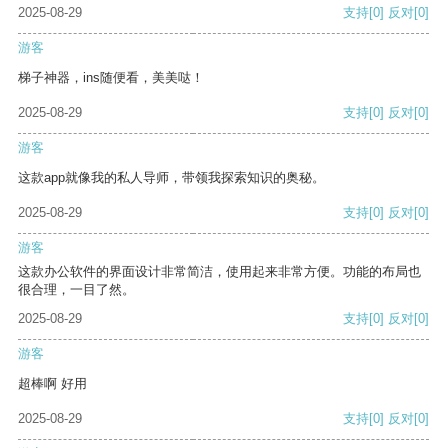
2025-08-29
支持
[0]
反对
[0]
游客
梯子神器，ins随便看，美美哒！
2025-08-29
支持
[0]
反对
[0]
游客
这款app就像我的私人导师，带领我探索知识的奥秘。
2025-08-29
支持
[0]
反对
[0]
游客
这款办公软件的界面设计非常简洁，使用起来非常方便。功能的布局也
很合理，一目了然。
2025-08-29
支持
[0]
反对
[0]
游客
超棒啊 好用
2025-08-29
支持
[0]
反对
[0]