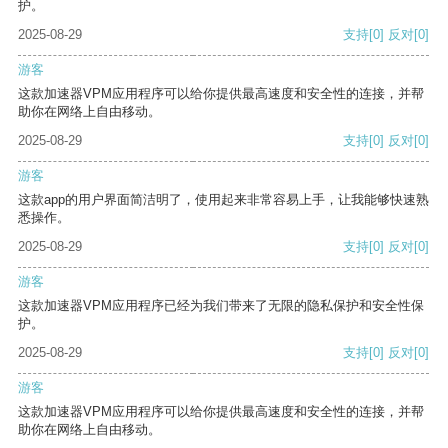
护。
2025-08-29
支持
[0]
反对
[0]
游客
这款加速器VPM应用程序可以给你提供最高速度和安全性的连接，并帮
助你在网络上自由移动。
2025-08-29
支持
[0]
反对
[0]
游客
这款app的用户界面简洁明了，使用起来非常容易上手，让我能够快速熟
悉操作。
2025-08-29
支持
[0]
反对
[0]
游客
这款加速器VPM应用程序已经为我们带来了无限的隐私保护和安全性保
护。
2025-08-29
支持
[0]
反对
[0]
游客
这款加速器VPM应用程序可以给你提供最高速度和安全性的连接，并帮
助你在网络上自由移动。