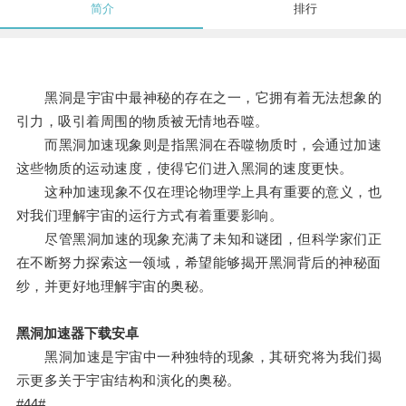
简介
排行
黑洞是宇宙中最神秘的存在之一，它拥有着无法想象的
引力，吸引着周围的物质被无情地吞噬。
而黑洞加速现象则是指黑洞在吞噬物质时，会通过加速
这些物质的运动速度，使得它们进入黑洞的速度更快。
这种加速现象不仅在理论物理学上具有重要的意义，也
对我们理解宇宙的运行方式有着重要影响。
尽管黑洞加速的现象充满了未知和谜团，但科学家们正
在不断努力探索这一领域，希望能够揭开黑洞背后的神秘面
纱，并更好地理解宇宙的奥秘。
黑洞加速器下载安卓
黑洞加速是宇宙中一种独特的现象，其研究将为我们揭
示更多关于宇宙结构和演化的奥秘。
#44#