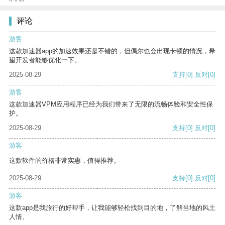
评论
游客
这款加速器app的加速效果还是不错的，但偶尔也会出现卡顿的情况，希
望开发者能够优化一下。
2025-08-29
支持
[0]
反对
[0]
游客
这款加速器VPM应用程序已经为我们带来了无限的流畅体验和安全性保
护。
2025-08-29
支持
[0]
反对
[0]
游客
这款软件的价格非常实惠，值得推荐。
2025-08-29
支持
[0]
反对
[0]
游客
这款app是我旅行的好帮手，让我能够轻松找到目的地，了解当地的风土
人情。