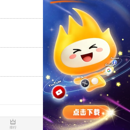
支持
[0]
反对
[0]
支持
[0]
反对
[0]
支持
[0]
反对
[0]
0.016952s
排行
推荐