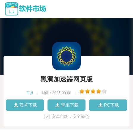
黑洞加速噐网页版
工具
|
时间：2025-09-08
|
安卓下载
苹果下载
PC下载
安卓市场，安全绿色