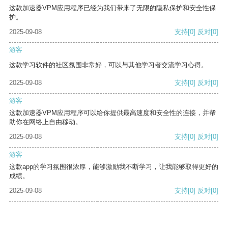
这款加速器VPM应用程序已经为我们带来了无限的隐私保护和安全性保
护。
2025-09-08
支持
[0]
反对
[0]
游客
这款学习软件的社区氛围非常好，可以与其他学习者交流学习心得。
2025-09-08
支持
[0]
反对
[0]
游客
这款加速器VPM应用程序可以给你提供最高速度和安全性的连接，并帮
助你在网络上自由移动。
2025-09-08
支持
[0]
反对
[0]
游客
这款app的学习氛围很浓厚，能够激励我不断学习，让我能够取得更好的
成绩。
2025-09-08
支持
[0]
反对
[0]