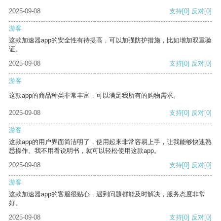
2025-09-08
支持
[0]
反对
[0]
游客
这款加速器app的安全性有待提高，可以加强防护措施，比如增加双重验
证。
2025-09-08
支持
[0]
反对
[0]
游客
这款app的商品种类非常丰富，可以满足我所有的购物需求。
2025-09-08
支持
[0]
反对
[0]
游客
这款app的用户界面简洁明了，使用起来非常容易上手，让我能够快速熟
悉操作。我不用看说明书，就可以轻松使用这款app。
2025-09-08
支持
[0]
反对
[0]
游客
这款加速器app的客服很贴心，遇到问题都能及时解决，服务态度非常
好。
2025-09-08
支持
[0]
反对
[0]