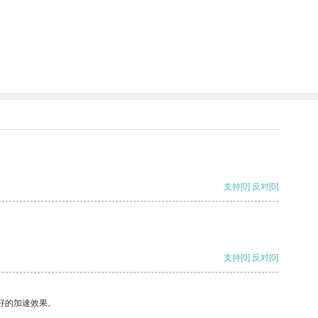
支持
[0]
反对
[0]
支持
[0]
反对
[0]
好的加速效果。