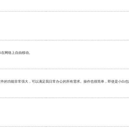
。
你在网络上自由移动。
软件的功能非常强大，可以满足我日常办公的所有需求。操作也很简单，即使是小白也