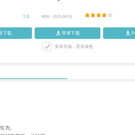
工具
|
时间：2025-08-31
|
卓下载
苹果下载
安卓市场，安全绿色
。
引力。