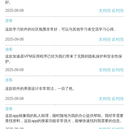
好。
2025-09-08
支持
[0]
反对
[0]
游客
这款学习软件的社区氛围非常好，可以与其他学习者交流学习心得。
2025-09-08
支持
[0]
反对
[0]
游客
这款加速器VPM应用程序已经为我们带来了无限的隐私保护和安全性保
护。
2025-09-08
支持
[0]
反对
[0]
游客
这款软件的界面设计非常简洁，一目了然。
2025-09-08
支持
[0]
反对
[0]
游客
这款app就像我的私人助理，随时随地为我的办公提供帮助。我经常需要
查找资料，这款app的搜索功能非常强大，能够快速找到我需要的信息。