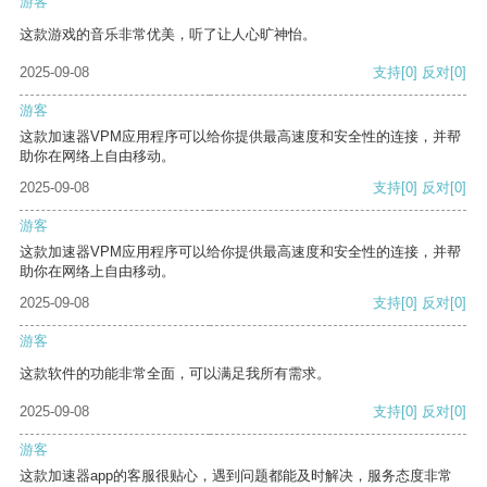
游客
这款游戏的音乐非常优美，听了让人心旷神怡。
2025-09-08
支持
[0]
反对
[0]
游客
这款加速器VPM应用程序可以给你提供最高速度和安全性的连接，并帮
助你在网络上自由移动。
2025-09-08
支持
[0]
反对
[0]
游客
这款加速器VPM应用程序可以给你提供最高速度和安全性的连接，并帮
助你在网络上自由移动。
2025-09-08
支持
[0]
反对
[0]
游客
这款软件的功能非常全面，可以满足我所有需求。
2025-09-08
支持
[0]
反对
[0]
游客
这款加速器app的客服很贴心，遇到问题都能及时解决，服务态度非常