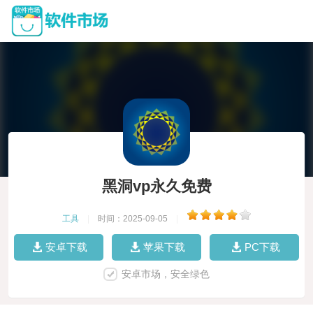
黑洞vp永久免费
工具
|
时间：2025-09-05
|
安卓下载
苹果下载
PC下载
安卓市场，安全绿色