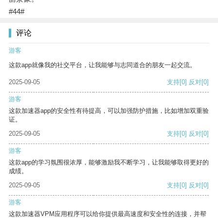
#44#
评论
游客
这款app就像我的社交平台，让我能够与志同道合的朋友一起交流。
2025-09-05
支持
[0]
反对
[0]
游客
这款加速器app的安全性有待提高，可以加强防护措施，比如增加双重验
证。
2025-09-05
支持
[0]
反对
[0]
游客
这款app的学习氛围很浓厚，能够激励我不断学习，让我能够取得更好的
成绩。
2025-09-05
支持
[0]
反对
[0]
游客
这款加速器VPM应用程序可以给你提供最高速度和安全性的连接，并帮