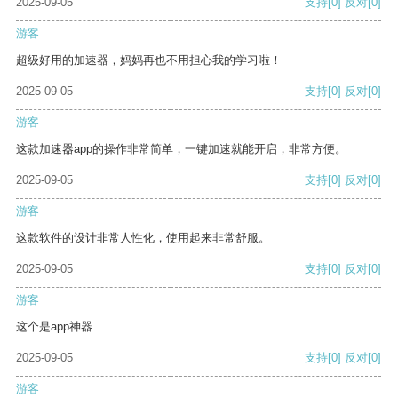
2025-09-05
支持
[0]
反对
[0]
游客
超级好用的加速器，妈妈再也不用担心我的学习啦！
2025-09-05
支持
[0]
反对
[0]
游客
这款加速器app的操作非常简单，一键加速就能开启，非常方便。
2025-09-05
支持
[0]
反对
[0]
游客
这款软件的设计非常人性化，使用起来非常舒服。
2025-09-05
支持
[0]
反对
[0]
游客
这个是app神器
2025-09-05
支持
[0]
反对
[0]
游客