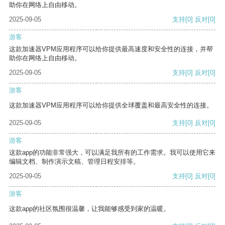
助你在网络上自由移动。
2025-09-05
支持
[0]
反对
[0]
游客
这款加速器VPM应用程序可以给你提供最高速度和安全性的连接，并帮
助你在网络上自由移动。
2025-09-05
支持
[0]
反对
[0]
游客
这款加速器VPM应用程序可以给你提供全球覆盖和最高安全性的连接。
2025-09-05
支持
[0]
反对
[0]
游客
这款app的功能非常强大，可以满足我所有的工作需求。我可以使用它来
编辑文档、制作演示文稿、管理日程安排等。
2025-09-05
支持
[0]
反对
[0]
游客
这款app的社区氛围很温馨，让我能够感受到家的温暖。