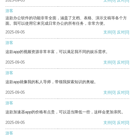
2025-09-05
支持
[0]
反对
[0]
游客
这款办公软件的功能非常全面，涵盖了文档、表格、演示文稿等各个方
面。我可以使用它来完成日常办公的所有任务，非常方便。
2025-09-05
支持
[0]
反对
[0]
游客
这款app的视频资源非常丰富，可以满足我不同的娱乐需求。
2025-09-05
支持
[0]
反对
[0]
游客
这款app就像我的私人导师，带领我探索知识的奥秘。
2025-09-05
支持
[0]
反对
[0]
游客
这款加速器app的价格有点贵，可以适当降低一些，这样会更加亲民。
2025-09-05
支持
[0]
反对
[0]
游客