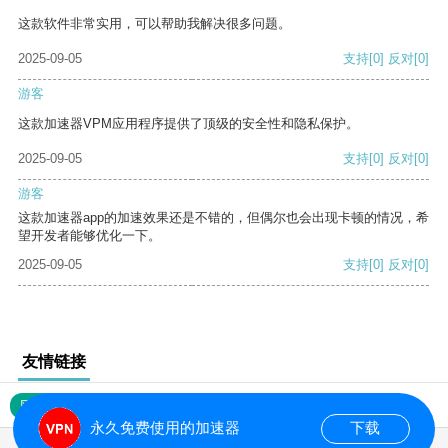
这款软件非常实用，可以帮助我解决很多问题。
2025-09-05
支持
[0]
反对
[0]
游客
这款加速器VPM应用程序提供了顶级的安全性和隐私保护。
2025-09-05
支持
[0]
反对
[0]
游客
这款加速器app的加速效果还是不错的，但偶尔也会出现卡顿的情况，希
望开发者能够优化一下。
2025-09-05
支持
[0]
反对
[0]
友情链接
网站地图
永久免费使用的加速器
下载