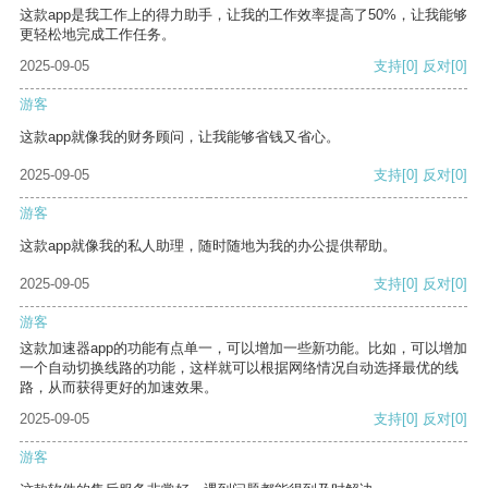
这款app是我工作上的得力助手，让我的工作效率提高了50%，让我能够
更轻松地完成工作任务。
2025-09-05
支持
[0]
反对
[0]
游客
这款app就像我的财务顾问，让我能够省钱又省心。
2025-09-05
支持
[0]
反对
[0]
游客
这款app就像我的私人助理，随时随地为我的办公提供帮助。
2025-09-05
支持
[0]
反对
[0]
游客
这款加速器app的功能有点单一，可以增加一些新功能。比如，可以增加
一个自动切换线路的功能，这样就可以根据网络情况自动选择最优的线
路，从而获得更好的加速效果。
2025-09-05
支持
[0]
反对
[0]
游客