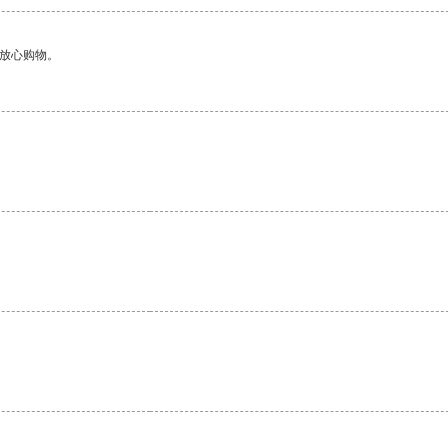
够放心购物。
。