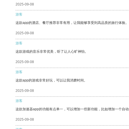
2025-09-08
游客
这款app的酒店、餐厅推荐非常有用，让我能够享受到高品质的旅行体验。
2025-09-08
游客
这款游戏的音乐非常优美，听了让人心旷神怡。
2025-09-08
游客
这款app的游戏非常好玩，可以让我消磨时间。
2025-09-08
游客
这款加速器app的功能有点单一，可以增加一些新功能，比如增加一个自
2025-09-08