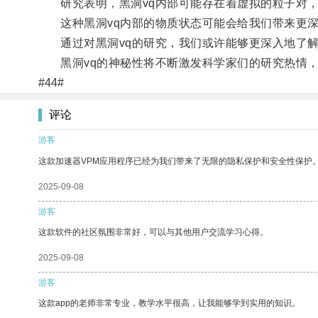
研究表明，黑洞vq内部可能存在着虚拟的粒子对，
这种黑洞vq内部的物质状态可能会给我们带来更深
通过对黑洞vq的研究，我们或许能够更深入地了解
黑洞vq的神秘性将不断激发科学家们的研究热情，
#44#
评论
游客
这款加速器VPM应用程序已经为我们带来了无限的隐私保护和安全性保护
2025-09-08
游客
这款软件的社区氛围非常好，可以与其他用户交流学习心得。
2025-09-08
游客
这款app的老师非常专业，教学水平很高，让我能够学到实用的知识。