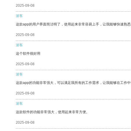
2025-09-08
游客
这款app的用户界面简洁明了，使用起来非常容易上手，让我能够快速熟
2025-09-08
游客
这个软件很好用
2025-09-08
游客
这款app的功能非常强大，可以满足我所有的工作需求，让我能够在工作
2025-09-08
游客
这款软件的功能非常强大，使用起来非常方便。
2025-09-08