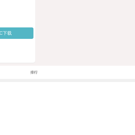
PC下载
排行