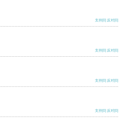
支持
[0]
反对
[0]
支持
[0]
反对
[0]
支持
[0]
反对
[0]
支持
[0]
反对
[0]