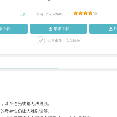
工具
|
时间：2025-09-08
|
卓下载
苹果下载
安卓市场，安全绿色
，甚至连光线都无法逃脱。
的奇异性仍让人难以理解。