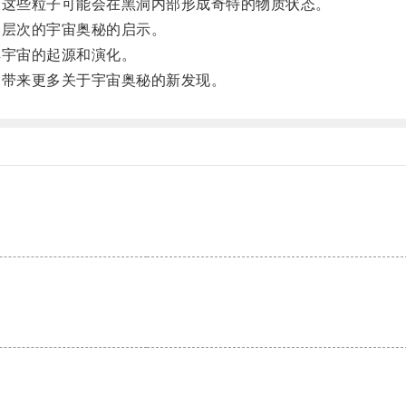
这些粒子可能会在黑洞内部形成奇特的物质状态。
层次的宇宙奥秘的启示。
宇宙的起源和演化。
带来更多关于宇宙奥秘的新发现。
。