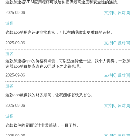
这款加速器VPM应用程序可以给你提供最高速度和安全性的连接。
2025-09-06
支持
[0]
反对
[0]
游客
这款app的用户评论非常真实，可以帮助我做出更准确的选择。
2025-09-06
支持
[0]
反对
[0]
游客
这款加速器app的价格有点贵，可以适当降低一些。我个人觉得，一款加
速器app的价格应该在50元以下才比较合理。
2025-09-06
支持
[0]
反对
[0]
游客
这款app就像我的财务顾问，让我能够省钱又省心。
2025-09-06
支持
[0]
反对
[0]
游客
这款软件的界面设计非常简洁，一目了然。
2025-09-06
支持
[0]
反对
[0]