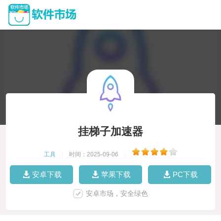
挂梯子加速器
工具
|
时间：2025-09-06
|
安卓下载
苹果下载
PC下载
安卓市场，安全绿色