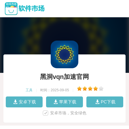
黑洞vqn加速官网
工具
|
时间：2025-09-05
|
安卓下载
苹果下载
PC下载
安卓市场，安全绿色