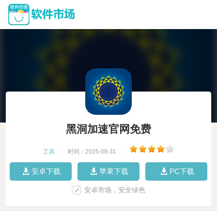
黑洞加速官网免费
工具
|
时间：2025-08-31
|
安卓下载
苹果下载
PC下载
安卓市场，安全绿色